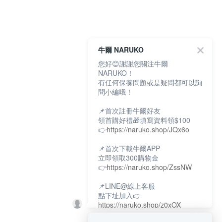
牛爾 NARUKO
您好😊謝謝您關注牛爾
NARUKO！
有任何保養問題或是疑問都可以詢
問小編哦！
📌首次註冊牛爾好友
領首購好禮🎁填寫資料領$100
👉
https://naruko.shop/JQx6o
📌首次下載牛爾APP
立即領取300購物金
👉
https://naruko.shop/ZssNW
📌LINE@線上客服
點下址加入👉
https://naruko.shop/z0xOX