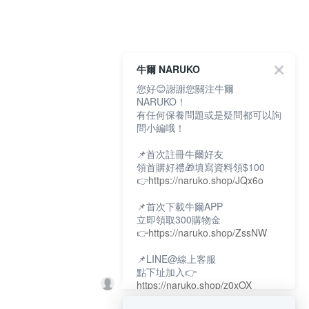
牛爾 NARUKO
您好😊謝謝您關注牛爾
NARUKO！
有任何保養問題或是疑問都可以詢
問小編哦！
📌首次註冊牛爾好友
領首購好禮🎁填寫資料領$100
👉
https://naruko.shop/JQx6o
📌首次下載牛爾APP
立即領取300購物金
👉
https://naruko.shop/ZssNW
📌LINE@線上客服
點下址加入👉
https://naruko.shop/z0xOX