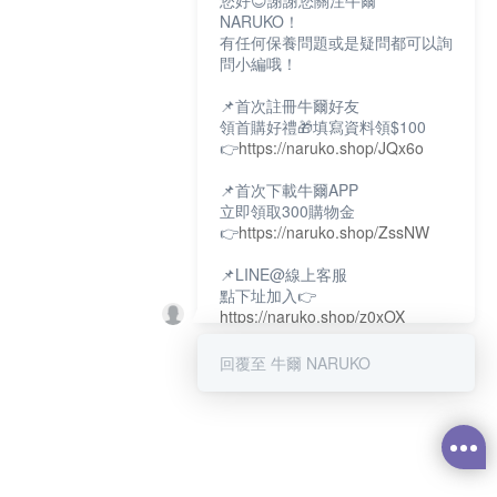
您好😊謝謝您關注牛爾
NARUKO！
有任何保養問題或是疑問都可以詢
問小編哦！
📌首次註冊牛爾好友
領首購好禮🎁填寫資料領$100
👉
https://naruko.shop/JQx6o
📌首次下載牛爾APP
立即領取300購物金
👉
https://naruko.shop/ZssNW
📌LINE@線上客服
點下址加入👉
https://naruko.shop/z0xOX
📌電話客服：02-26581707
回覆至 牛爾 NARUKO
服務時間👉周一至周10:00～
18:00
12:00~13:30休息時間(例假日除
外)