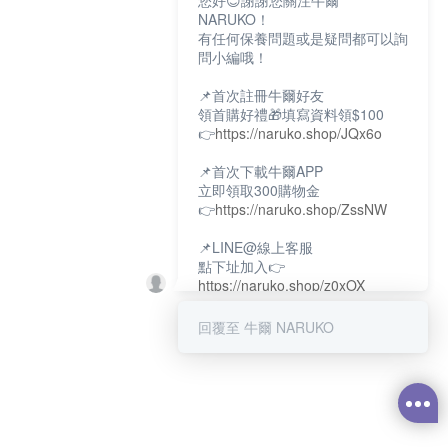
您好😊謝謝您關注牛爾
NARUKO！
有任何保養問題或是疑問都可以詢
問小編哦！
📌首次註冊牛爾好友
領首購好禮🎁填寫資料領$100
👉
https://naruko.shop/JQx6o
📌首次下載牛爾APP
立即領取300購物金
👉
https://naruko.shop/ZssNW
📌LINE@線上客服
點下址加入👉
https://naruko.shop/z0xOX
📌電話客服：02-26581707
回覆至 牛爾 NARUKO
服務時間👉周一至周10:00～
18:00
12:00~13:30休息時間(例假日除
外)