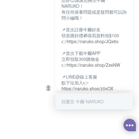
您好😊謝謝您關注牛爾
NARUKO！
有任何保養問題或是疑問都可以詢
問小編哦！
📌首次註冊牛爾好友
領首購好禮🎁填寫資料領$100
👉
https://naruko.shop/JQx6o
📌首次下載牛爾APP
立即領取300購物金
👉
https://naruko.shop/ZssNW
📌LINE@線上客服
點下址加入👉
https://naruko.shop/z0xOX
📌電話客服：02-26581707
回覆至 牛爾 NARUKO
服務時間👉周一至周10:00～
18:00
12:00~13:30休息時間(例假日除
外)