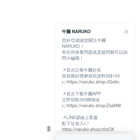
牛爾 NARUKO
您好😊謝謝您關注牛爾
NARUKO！
有任何保養問題或是疑問都可以詢
問小編哦！
📌首次註冊牛爾好友
領首購好禮🎁填寫資料領$100
👉
https://naruko.shop/JQx6o
📌首次下載牛爾APP
立即領取300購物金
👉
https://naruko.shop/ZssNW
📌LINE@線上客服
點下址加入👉
https://naruko.shop/z0xOX