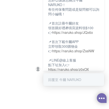
您好😊謝謝您關注牛爾
NARUKO！
有任何保養問題或是疑問都可以詢
問小編哦！
📌首次註冊牛爾好友
領首購好禮🎁填寫資料領$100
👉
https://naruko.shop/JQx6o
📌首次下載牛爾APP
立即領取300購物金
👉
https://naruko.shop/ZssNW
📌LINE@線上客服
點下址加入👉
https://naruko.shop/z0xOX
📌電話客服：02-26581707
回覆至 牛爾 NARUKO
服務時間👉周一至周10:00～
18:00
12:00~13:30休息時間(例假日除
外)