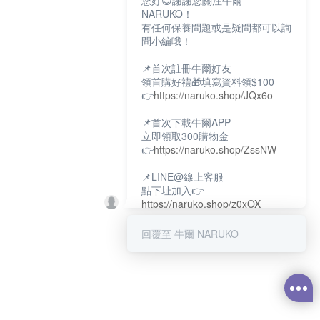
您好😊謝謝您關注牛爾
NARUKO！
有任何保養問題或是疑問都可以詢
問小編哦！
📌首次註冊牛爾好友
領首購好禮🎁填寫資料領$100
👉
https://naruko.shop/JQx6o
📌首次下載牛爾APP
立即領取300購物金
👉
https://naruko.shop/ZssNW
📌LINE@線上客服
點下址加入👉
https://naruko.shop/z0xOX
📌電話客服：02-26581707
回覆至 牛爾 NARUKO
服務時間👉周一至周10:00～
18:00
12:00~13:30休息時間(例假日除
外)