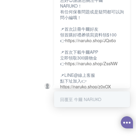
您好😊謝謝您關注牛爾
NARUKO！
有任何保養問題或是疑問都可以詢
問小編哦！
📌首次註冊牛爾好友
領首購好禮🎁填寫資料領$100
👉
https://naruko.shop/JQx6o
📌首次下載牛爾APP
立即領取300購物金
👉
https://naruko.shop/ZssNW
📌LINE@線上客服
點下址加入👉
https://naruko.shop/z0xOX
📌電話客服：02-26581707
回覆至 牛爾 NARUKO
服務時間👉周一至周10:00～
18:00
12:00~13:30休息時間(例假日除
外)