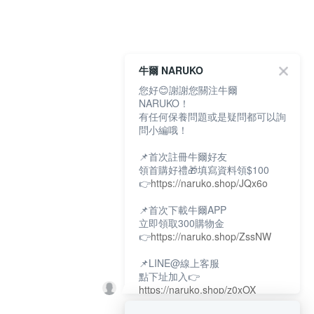
牛爾 NARUKO
您好😊謝謝您關注牛爾
NARUKO！
有任何保養問題或是疑問都可以詢
問小編哦！
📌首次註冊牛爾好友
領首購好禮🎁填寫資料領$100
👉
https://naruko.shop/JQx6o
📌首次下載牛爾APP
立即領取300購物金
👉
https://naruko.shop/ZssNW
📌LINE@線上客服
點下址加入👉
https://naruko.shop/z0xOX