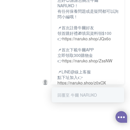
您好😊謝謝您關注牛爾
NARUKO！
有任何保養問題或是疑問都可以詢
問小編哦！
📌首次註冊牛爾好友
領首購好禮🎁填寫資料領$100
👉
https://naruko.shop/JQx6o
📌首次下載牛爾APP
立即領取300購物金
👉
https://naruko.shop/ZssNW
📌LINE@線上客服
點下址加入👉
https://naruko.shop/z0xOX
📌電話客服：02-26581707
回覆至 牛爾 NARUKO
服務時間👉周一至周10:00～
18:00
12:00~13:30休息時間(例假日除
外)