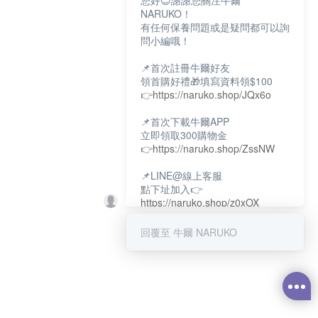
您好😊謝謝您關注牛爾
NARUKO！
有任何保養問題或是疑問都可以詢
問小編哦！
📌首次註冊牛爾好友
領首購好禮🎁填寫資料領$100
👉
https://naruko.shop/JQx6o
📌首次下載牛爾APP
立即領取300購物金
👉
https://naruko.shop/ZssNW
📌LINE@線上客服
點下址加入👉
https://naruko.shop/z0xOX
📌電話客服：02-26581707
回覆至 牛爾 NARUKO
服務時間👉周一至周10:00～
18:00
12:00~13:30休息時間(例假日除
外)