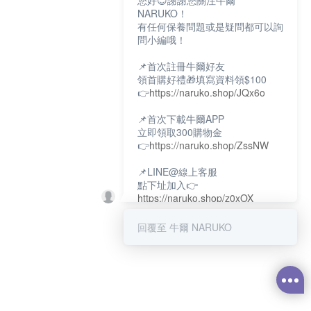
您好😊謝謝您關注牛爾
NARUKO！
有任何保養問題或是疑問都可以詢
問小編哦！
📌首次註冊牛爾好友
領首購好禮🎁填寫資料領$100
👉
https://naruko.shop/JQx6o
📌首次下載牛爾APP
立即領取300購物金
👉
https://naruko.shop/ZssNW
📌LINE@線上客服
點下址加入👉
https://naruko.shop/z0xOX
📌電話客服：02-26581707
回覆至 牛爾 NARUKO
服務時間👉周一至周10:00～
18:00
12:00~13:30休息時間(例假日除
外)