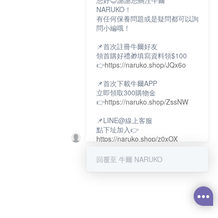
您好😊謝謝您關注牛爾
NARUKO！
有任何保養問題或是疑問都可以詢
問小編哦！
📌首次註冊牛爾好友
領首購好禮🎁填寫資料領$100
👉
https://naruko.shop/JQx6o
📌首次下載牛爾APP
立即領取300購物金
👉
https://naruko.shop/ZssNW
📌LINE@線上客服
點下址加入👉
https://naruko.shop/z0xOX
📌電話客服：02-26581707
回覆至 牛爾 NARUKO
服務時間👉周一至周10:00～
18:00
12:00~13:30休息時間(例假日除
外)