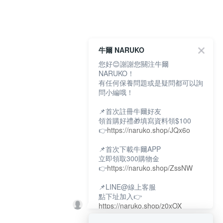
牛爾 NARUKO
您好😊謝謝您關注牛爾
NARUKO！
有任何保養問題或是疑問都可以詢
問小編哦！
📌首次註冊牛爾好友
領首購好禮🎁填寫資料領$100
👉
https://naruko.shop/JQx6o
📌首次下載牛爾APP
立即領取300購物金
👉
https://naruko.shop/ZssNW
📌LINE@線上客服
點下址加入👉
https://naruko.shop/z0xOX