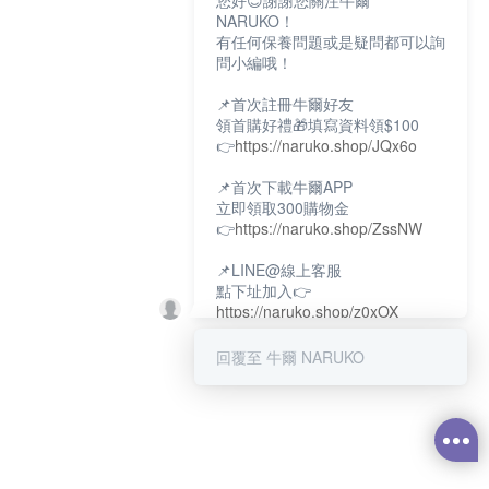
您好😊謝謝您關注牛爾
NARUKO！
有任何保養問題或是疑問都可以詢
問小編哦！
📌首次註冊牛爾好友
領首購好禮🎁填寫資料領$100
👉
https://naruko.shop/JQx6o
📌首次下載牛爾APP
立即領取300購物金
👉
https://naruko.shop/ZssNW
📌LINE@線上客服
點下址加入👉
https://naruko.shop/z0xOX
📌電話客服：02-26581707
回覆至 牛爾 NARUKO
服務時間👉周一至周10:00～
18:00
12:00~13:30休息時間(例假日除
外)