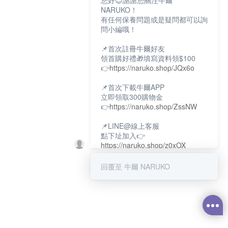
您好😊謝謝您關注牛爾
NARUKO！
有任何保養問題或是疑問都可以詢
問小編哦！
📌首次註冊牛爾好友
領首購好禮🎁填寫資料領$100
👉
https://naruko.shop/JQx6o
📌首次下載牛爾APP
立即領取300購物金
👉
https://naruko.shop/ZssNW
📌LINE@線上客服
點下址加入👉
https://naruko.shop/z0xOX
📌電話客服：02-26581707
回覆至 牛爾 NARUKO
服務時間👉周一至周10:00～
18:00
12:00~13:30休息時間(例假日除
外)