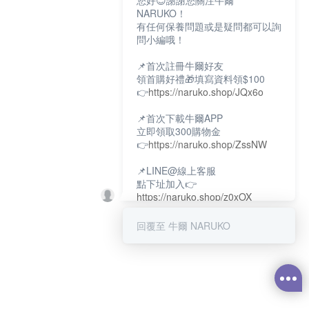
您好😊謝謝您關注牛爾
NARUKO！
有任何保養問題或是疑問都可以詢
問小編哦！
📌首次註冊牛爾好友
領首購好禮🎁填寫資料領$100
👉
https://naruko.shop/JQx6o
📌首次下載牛爾APP
立即領取300購物金
👉
https://naruko.shop/ZssNW
📌LINE@線上客服
點下址加入👉
https://naruko.shop/z0xOX
📌電話客服：02-26581707
回覆至 牛爾 NARUKO
服務時間👉周一至周10:00～
18:00
12:00~13:30休息時間(例假日除
外)