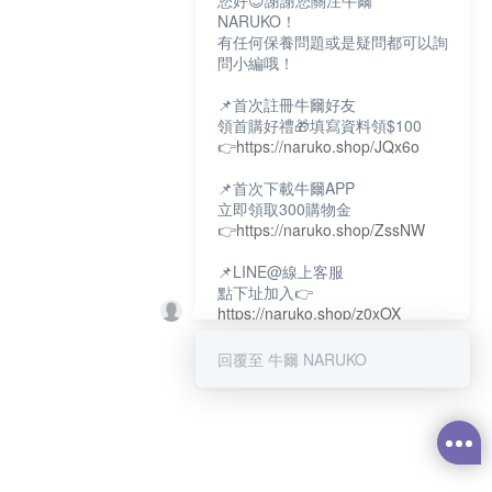
您好😊謝謝您關注牛爾
NARUKO！
有任何保養問題或是疑問都可以詢
問小編哦！
📌首次註冊牛爾好友
領首購好禮🎁填寫資料領$100
👉
https://naruko.shop/JQx6o
📌首次下載牛爾APP
立即領取300購物金
👉
https://naruko.shop/ZssNW
📌LINE@線上客服
點下址加入👉
https://naruko.shop/z0xOX
📌電話客服：02-26581707
回覆至 牛爾 NARUKO
服務時間👉周一至周10:00～
18:00
12:00~13:30休息時間(例假日除
外)