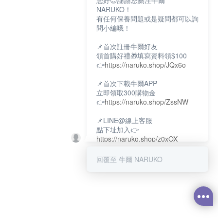
您好😊謝謝您關注牛爾
NARUKO！
有任何保養問題或是疑問都可以詢
問小編哦！
📌首次註冊牛爾好友
領首購好禮🎁填寫資料領$100
👉
https://naruko.shop/JQx6o
📌首次下載牛爾APP
立即領取300購物金
👉
https://naruko.shop/ZssNW
📌LINE@線上客服
點下址加入👉
https://naruko.shop/z0xOX
📌電話客服：02-26581707
回覆至 牛爾 NARUKO
服務時間👉周一至周10:00～
18:00
12:00~13:30休息時間(例假日除
外)