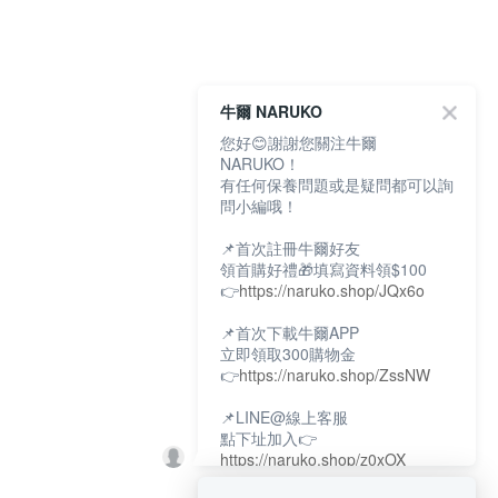
牛爾 NARUKO
您好😊謝謝您關注牛爾
NARUKO！
有任何保養問題或是疑問都可以詢
問小編哦！
📌首次註冊牛爾好友
領首購好禮🎁填寫資料領$100
👉
https://naruko.shop/JQx6o
📌首次下載牛爾APP
立即領取300購物金
👉
https://naruko.shop/ZssNW
📌LINE@線上客服
點下址加入👉
https://naruko.shop/z0xOX