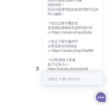
您好😊謝謝您關注牛爾
NARUKO！
有任何保養問題或是疑問都可以詢
問小編哦！
📌首次註冊牛爾好友
領首購好禮🎁填寫資料領$100
👉
https://naruko.shop/JQx6o
📌首次下載牛爾APP
立即領取300購物金
👉
https://naruko.shop/ZssNW
📌LINE@線上客服
點下址加入👉
https://naruko.shop/z0xOX
📌電話客服：02-26581707
回覆至 牛爾 NARUKO
服務時間👉周一至周10:00～
18:00
12:00~13:30休息時間(例假日除
外)