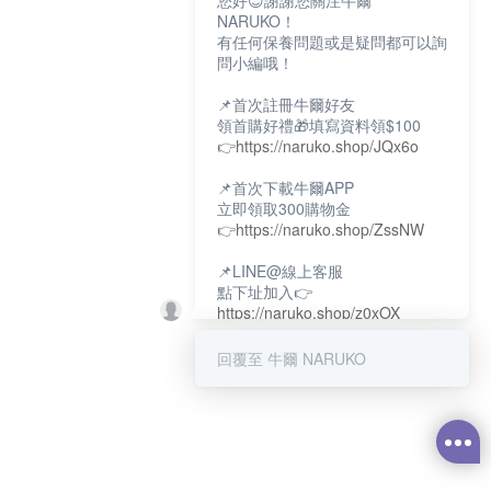
您好😊謝謝您關注牛爾
NARUKO！
有任何保養問題或是疑問都可以詢
問小編哦！
📌首次註冊牛爾好友
領首購好禮🎁填寫資料領$100
👉
https://naruko.shop/JQx6o
📌首次下載牛爾APP
立即領取300購物金
👉
https://naruko.shop/ZssNW
📌LINE@線上客服
點下址加入👉
https://naruko.shop/z0xOX
📌電話客服：02-26581707
回覆至 牛爾 NARUKO
服務時間👉周一至周10:00～
18:00
12:00~13:30休息時間(例假日除
外)