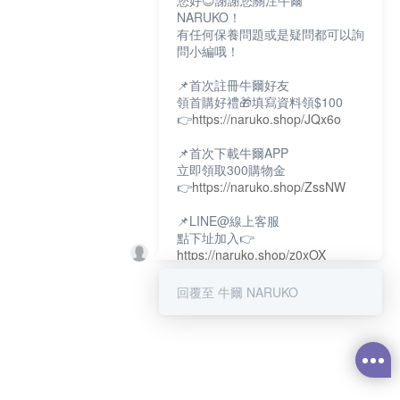
您好😊謝謝您關注牛爾
NARUKO！
有任何保養問題或是疑問都可以詢
問小編哦！
📌首次註冊牛爾好友
領首購好禮🎁填寫資料領$100
👉
https://naruko.shop/JQx6o
📌首次下載牛爾APP
立即領取300購物金
👉
https://naruko.shop/ZssNW
📌LINE@線上客服
點下址加入👉
https://naruko.shop/z0xOX
📌電話客服：02-26581707
回覆至 牛爾 NARUKO
服務時間👉周一至周10:00～
18:00
12:00~13:30休息時間(例假日除
外)