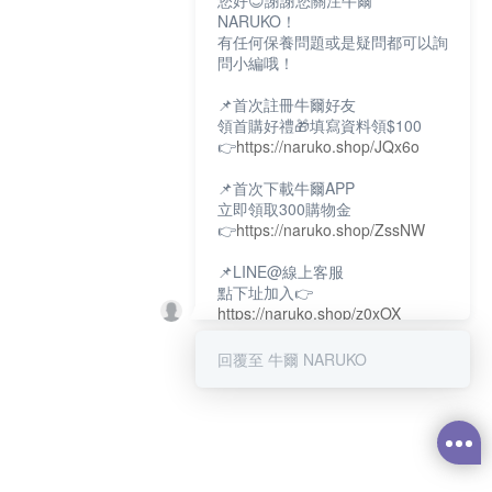
您好😊謝謝您關注牛爾
NARUKO！
有任何保養問題或是疑問都可以詢
問小編哦！
📌首次註冊牛爾好友
領首購好禮🎁填寫資料領$100
👉
https://naruko.shop/JQx6o
📌首次下載牛爾APP
立即領取300購物金
👉
https://naruko.shop/ZssNW
📌LINE@線上客服
點下址加入👉
https://naruko.shop/z0xOX
📌電話客服：02-26581707
回覆至 牛爾 NARUKO
服務時間👉周一至周10:00～
18:00
12:00~13:30休息時間(例假日除
外)