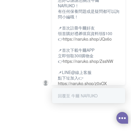
您好😊謝謝您關注牛爾
NARUKO！
有任何保養問題或是疑問都可以詢
問小編哦！
📌首次註冊牛爾好友
領首購好禮🎁填寫資料領$100
👉
https://naruko.shop/JQx6o
📌首次下載牛爾APP
立即領取300購物金
👉
https://naruko.shop/ZssNW
📌LINE@線上客服
點下址加入👉
https://naruko.shop/z0xOX
📌電話客服：02-26581707
回覆至 牛爾 NARUKO
服務時間👉周一至周10:00～
18:00
12:00~13:30休息時間(例假日除
外)