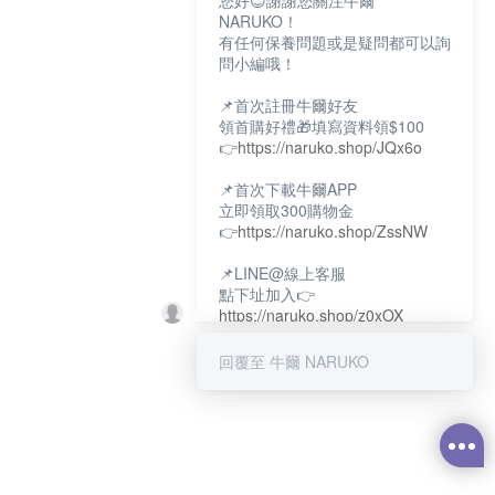
您好😊謝謝您關注牛爾
NARUKO！
有任何保養問題或是疑問都可以詢
問小編哦！
📌首次註冊牛爾好友
領首購好禮🎁填寫資料領$100
👉
https://naruko.shop/JQx6o
📌首次下載牛爾APP
立即領取300購物金
👉
https://naruko.shop/ZssNW
📌LINE@線上客服
點下址加入👉
https://naruko.shop/z0xOX
📌電話客服：02-26581707
回覆至 牛爾 NARUKO
服務時間👉周一至周10:00～
18:00
12:00~13:30休息時間(例假日除
外)