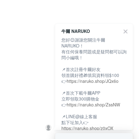
牛爾 NARUKO
您好😊謝謝您關注牛爾
NARUKO！
有任何保養問題或是疑問都可以詢
問小編哦！
📌首次註冊牛爾好友
領首購好禮🎁填寫資料領$100
👉
https://naruko.shop/JQx6o
📌首次下載牛爾APP
立即領取300購物金
👉
https://naruko.shop/ZssNW
📌LINE@線上客服
點下址加入👉
https://naruko.shop/z0xOX