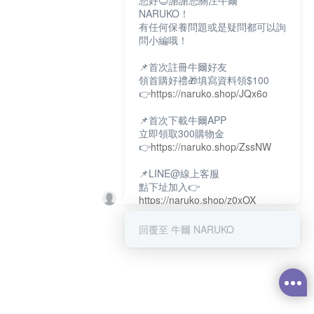
您好😊謝謝您關注牛爾
NARUKO！
有任何保養問題或是疑問都可以詢
問小編哦！
📌首次註冊牛爾好友
領首購好禮🎁填寫資料領$100
👉
https://naruko.shop/JQx6o
📌首次下載牛爾APP
立即領取300購物金
👉
https://naruko.shop/ZssNW
📌LINE@線上客服
點下址加入👉
https://naruko.shop/z0xOX
📌電話客服：02-26581707
回覆至 牛爾 NARUKO
服務時間👉周一至周10:00～
18:00
12:00~13:30休息時間(例假日除
外)