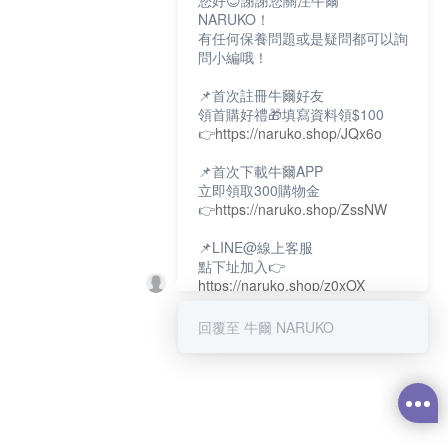
您好😊謝謝您關注牛爾
NARUKO！
有任何保養問題或是疑問都可以詢
問小編哦！
📌首次註冊牛爾好友
領首購好禮🎁填寫資料領$100
👉
https://naruko.shop/JQx6o
📌首次下載牛爾APP
立即領取300購物金
👉
https://naruko.shop/ZssNW
📌LINE@線上客服
點下址加入👉
https://naruko.shop/z0xOX
📌電話客服：02-26581707
回覆至 牛爾 NARUKO
服務時間👉周一至周10:00～
18:00
12:00~13:30休息時間(例假日除
外)