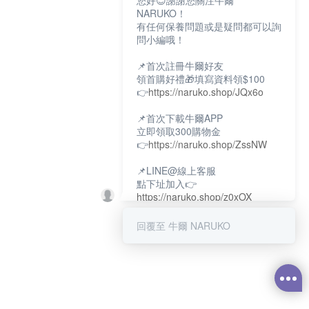
您好😊謝謝您關注牛爾
NARUKO！
有任何保養問題或是疑問都可以詢
問小編哦！
📌首次註冊牛爾好友
領首購好禮🎁填寫資料領$100
👉
https://naruko.shop/JQx6o
📌首次下載牛爾APP
立即領取300購物金
👉
https://naruko.shop/ZssNW
📌LINE@線上客服
點下址加入👉
https://naruko.shop/z0xOX
📌電話客服：02-26581707
回覆至 牛爾 NARUKO
服務時間👉周一至周10:00～
18:00
12:00~13:30休息時間(例假日除
外)