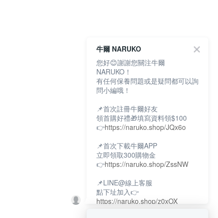
牛爾 NARUKO
您好😊謝謝您關注牛爾
NARUKO！
有任何保養問題或是疑問都可以詢
問小編哦！
📌首次註冊牛爾好友
領首購好禮🎁填寫資料領$100
👉
https://naruko.shop/JQx6o
📌首次下載牛爾APP
立即領取300購物金
👉
https://naruko.shop/ZssNW
📌LINE@線上客服
點下址加入👉
https://naruko.shop/z0xOX