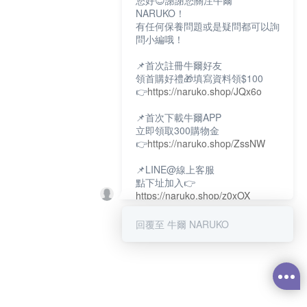
您好😊謝謝您關注牛爾
NARUKO！
有任何保養問題或是疑問都可以詢
問小編哦！
📌首次註冊牛爾好友
領首購好禮🎁填寫資料領$100
👉
https://naruko.shop/JQx6o
📌首次下載牛爾APP
立即領取300購物金
👉
https://naruko.shop/ZssNW
📌LINE@線上客服
點下址加入👉
https://naruko.shop/z0xOX
📌電話客服：02-26581707
回覆至 牛爾 NARUKO
服務時間👉周一至周10:00～
18:00
12:00~13:30休息時間(例假日除
外)