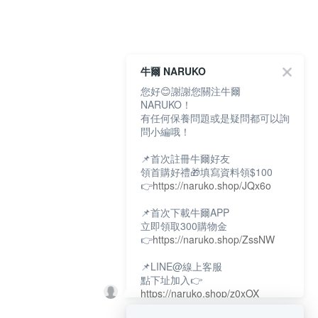
牛爾 NARUKO
您好😊謝謝您關注牛爾
NARUKO！
有任何保養問題或是疑問都可以詢
問小編哦！
📌首次註冊牛爾好友
領首購好禮🎁填寫資料領$100
👉
https://naruko.shop/JQx6o
📌首次下載牛爾APP
立即領取300購物金
👉
https://naruko.shop/ZssNW
📌LINE@線上客服
點下址加入👉
https://naruko.shop/z0xOX