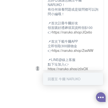
您好😊謝謝您關注牛爾
NARUKO！
有任何保養問題或是疑問都可以詢
問小編哦！
📌首次註冊牛爾好友
領首購好禮🎁填寫資料領$100
👉
https://naruko.shop/JQx6o
📌首次下載牛爾APP
立即領取300購物金
👉
https://naruko.shop/ZssNW
📌LINE@線上客服
點下址加入👉
https://naruko.shop/z0xOX
📌電話客服：02-26581707
回覆至 牛爾 NARUKO
服務時間👉周一至周10:00～
18:00
12:00~13:30休息時間(例假日除
外)