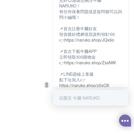
您好😊謝謝您關注牛爾
NARUKO！
有任何保養問題或是疑問都可以詢
問小編哦！
📌首次註冊牛爾好友
領首購好禮🎁填寫資料領$100
👉
https://naruko.shop/JQx6o
📌首次下載牛爾APP
立即領取300購物金
👉
https://naruko.shop/ZssNW
📌LINE@線上客服
點下址加入👉
https://naruko.shop/z0xOX
📌電話客服：02-26581707
回覆至 牛爾 NARUKO
服務時間👉周一至周10:00～
18:00
12:00~13:30休息時間(例假日除
外)