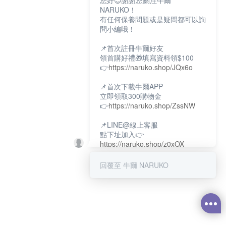
您好😊謝謝您關注牛爾
NARUKO！
有任何保養問題或是疑問都可以詢
問小編哦！
📌首次註冊牛爾好友
領首購好禮🎁填寫資料領$100
👉
https://naruko.shop/JQx6o
📌首次下載牛爾APP
立即領取300購物金
👉
https://naruko.shop/ZssNW
📌LINE@線上客服
點下址加入👉
https://naruko.shop/z0xOX
📌電話客服：02-26581707
回覆至 牛爾 NARUKO
服務時間👉周一至周10:00～
18:00
12:00~13:30休息時間(例假日除
外)