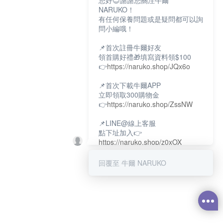
您好😊謝謝您關注牛爾
NARUKO！
有任何保養問題或是疑問都可以詢
問小編哦！
📌首次註冊牛爾好友
領首購好禮🎁填寫資料領$100
👉
https://naruko.shop/JQx6o
📌首次下載牛爾APP
立即領取300購物金
👉
https://naruko.shop/ZssNW
📌LINE@線上客服
點下址加入👉
https://naruko.shop/z0xOX
📌電話客服：02-26581707
回覆至 牛爾 NARUKO
服務時間👉周一至周10:00～
18:00
12:00~13:30休息時間(例假日除
外)