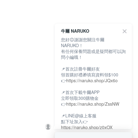
牛爾 NARUKO
您好😊謝謝您關注牛爾
NARUKO！
有任何保養問題或是疑問都可以詢
問小編哦！
📌首次註冊牛爾好友
領首購好禮🎁填寫資料領$100
👉
https://naruko.shop/JQx6o
📌首次下載牛爾APP
立即領取300購物金
👉
https://naruko.shop/ZssNW
📌LINE@線上客服
點下址加入👉
https://naruko.shop/z0xOX