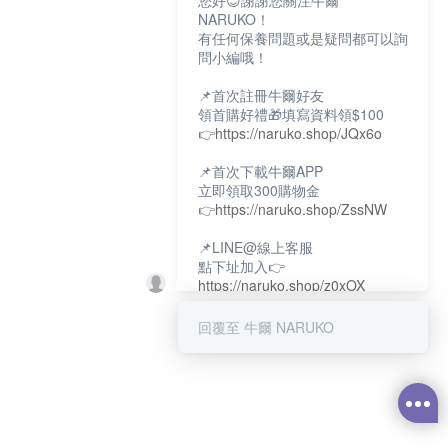
您好😊謝謝您關注牛爾
NARUKO！
有任何保養問題或是疑問都可以詢
問小編哦！
📌首次註冊牛爾好友
領首購好禮🎁填寫資料領$100
👉
https://naruko.shop/JQx6o
📌首次下載牛爾APP
立即領取300購物金
👉
https://naruko.shop/ZssNW
📌LINE@線上客服
點下址加入👉
https://naruko.shop/z0xOX
📌電話客服：02-26581707
回覆至 牛爾 NARUKO
服務時間👉周一至周10:00～
18:00
12:00~13:30休息時間(例假日除
外)