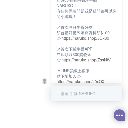
您好😊謝謝您關注牛爾
NARUKO！
有任何保養問題或是疑問都可以詢
問小編哦！
📌首次註冊牛爾好友
領首購好禮🎁填寫資料領$100
👉
https://naruko.shop/JQx6o
📌首次下載牛爾APP
立即領取300購物金
👉
https://naruko.shop/ZssNW
📌LINE@線上客服
點下址加入👉
https://naruko.shop/z0xOX
📌電話客服：02-26581707
回覆至 牛爾 NARUKO
服務時間👉周一至周10:00～
18:00
12:00~13:30休息時間(例假日除
外)