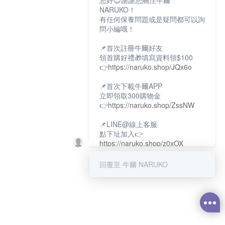
您好😊謝謝您關注牛爾
NARUKO！
有任何保養問題或是疑問都可以詢
問小編哦！
📌首次註冊牛爾好友
領首購好禮🎁填寫資料領$100
👉
https://naruko.shop/JQx6o
📌首次下載牛爾APP
立即領取300購物金
👉
https://naruko.shop/ZssNW
📌LINE@線上客服
點下址加入👉
https://naruko.shop/z0xOX
📌電話客服：02-26581707
回覆至 牛爾 NARUKO
服務時間👉周一至周10:00～
18:00
12:00~13:30休息時間(例假日除
外)