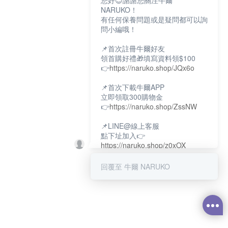
您好😊謝謝您關注牛爾
NARUKO！
有任何保養問題或是疑問都可以詢
問小編哦！
📌首次註冊牛爾好友
領首購好禮🎁填寫資料領$100
👉
https://naruko.shop/JQx6o
📌首次下載牛爾APP
立即領取300購物金
👉
https://naruko.shop/ZssNW
📌LINE@線上客服
點下址加入👉
https://naruko.shop/z0xOX
📌電話客服：02-26581707
回覆至 牛爾 NARUKO
服務時間👉周一至周10:00～
18:00
12:00~13:30休息時間(例假日除
外)