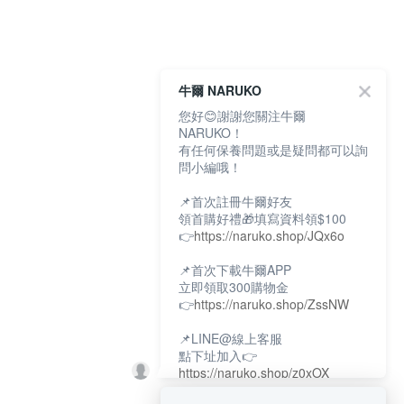
牛爾 NARUKO
您好😊謝謝您關注牛爾
NARUKO！
有任何保養問題或是疑問都可以詢
問小編哦！
📌首次註冊牛爾好友
領首購好禮🎁填寫資料領$100
👉
https://naruko.shop/JQx6o
📌首次下載牛爾APP
立即領取300購物金
👉
https://naruko.shop/ZssNW
📌LINE@線上客服
點下址加入👉
https://naruko.shop/z0xOX