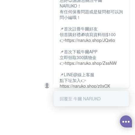
您好😊謝謝您關注牛爾
NARUKO！
有任何保養問題或是疑問都可以詢
問小編哦！
📌首次註冊牛爾好友
領首購好禮🎁填寫資料領$100
👉
https://naruko.shop/JQx6o
📌首次下載牛爾APP
立即領取300購物金
👉
https://naruko.shop/ZssNW
📌LINE@線上客服
點下址加入👉
https://naruko.shop/z0xOX
📌電話客服：02-26581707
回覆至 牛爾 NARUKO
服務時間👉周一至周10:00～
18:00
12:00~13:30休息時間(例假日除
外)