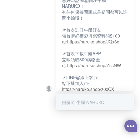
您好😊謝謝您關注牛爾
NARUKO！
有任何保養問題或是疑問都可以詢
問小編哦！
📌首次註冊牛爾好友
領首購好禮🎁填寫資料領$100
👉
https://naruko.shop/JQx6o
📌首次下載牛爾APP
立即領取300購物金
👉
https://naruko.shop/ZssNW
📌LINE@線上客服
點下址加入👉
https://naruko.shop/z0xOX
📌電話客服：02-26581707
回覆至 牛爾 NARUKO
服務時間👉周一至周10:00～
18:00
12:00~13:30休息時間(例假日除
外)