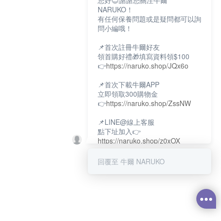
您好😊謝謝您關注牛爾
NARUKO！
有任何保養問題或是疑問都可以詢
問小編哦！
📌首次註冊牛爾好友
領首購好禮🎁填寫資料領$100
👉
https://naruko.shop/JQx6o
📌首次下載牛爾APP
立即領取300購物金
👉
https://naruko.shop/ZssNW
📌LINE@線上客服
點下址加入👉
https://naruko.shop/z0xOX
📌電話客服：02-26581707
回覆至 牛爾 NARUKO
服務時間👉周一至周10:00～
18:00
12:00~13:30休息時間(例假日除
外)