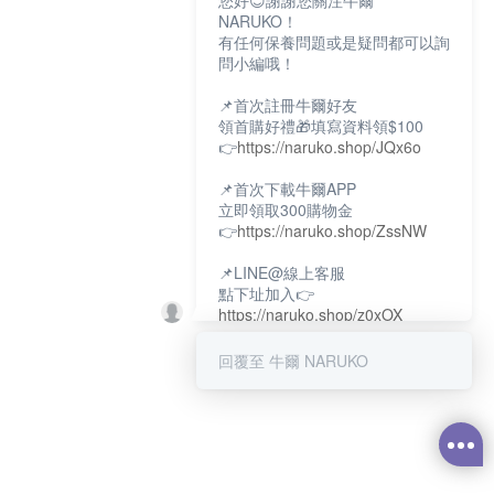
您好😊謝謝您關注牛爾
NARUKO！
有任何保養問題或是疑問都可以詢
問小編哦！
📌首次註冊牛爾好友
領首購好禮🎁填寫資料領$100
👉
https://naruko.shop/JQx6o
📌首次下載牛爾APP
立即領取300購物金
👉
https://naruko.shop/ZssNW
📌LINE@線上客服
點下址加入👉
https://naruko.shop/z0xOX
📌電話客服：02-26581707
回覆至 牛爾 NARUKO
服務時間👉周一至周10:00～
18:00
12:00~13:30休息時間(例假日除
外)