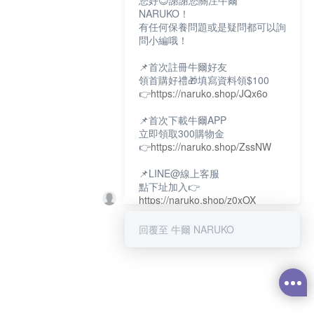
您好😊謝謝您關注牛爾
NARUKO！
有任何保養問題或是疑問都可以詢
問小編哦！
📌首次註冊牛爾好友
領首購好禮🎁填寫資料領$100
👉
https://naruko.shop/JQx6o
📌首次下載牛爾APP
立即領取300購物金
👉
https://naruko.shop/ZssNW
📌LINE@線上客服
點下址加入👉
https://naruko.shop/z0xOX
📌電話客服：02-26581707
回覆至 牛爾 NARUKO
服務時間👉周一至周10:00～
18:00
12:00~13:30休息時間(例假日除
外)