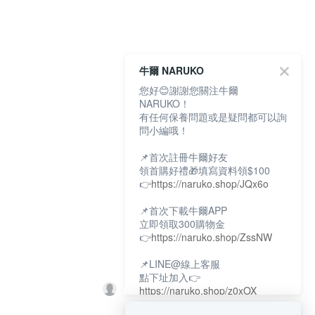
牛爾 NARUKO
您好😊謝謝您關注牛爾
NARUKO！
有任何保養問題或是疑問都可以詢
問小編哦！
📌首次註冊牛爾好友
領首購好禮🎁填寫資料領$100
👉
https://naruko.shop/JQx6o
📌首次下載牛爾APP
立即領取300購物金
👉
https://naruko.shop/ZssNW
📌LINE@線上客服
點下址加入👉
https://naruko.shop/z0xOX